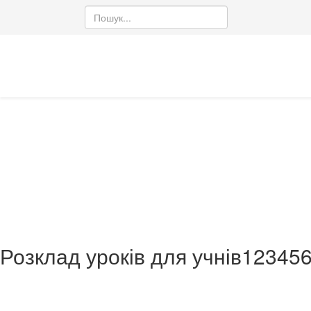
Розклад уроків
Розклад уроків та дзінків
Ви тут:
Головна
Розклад уроків
Розклад уроків для учнів
1
2
3
4
5