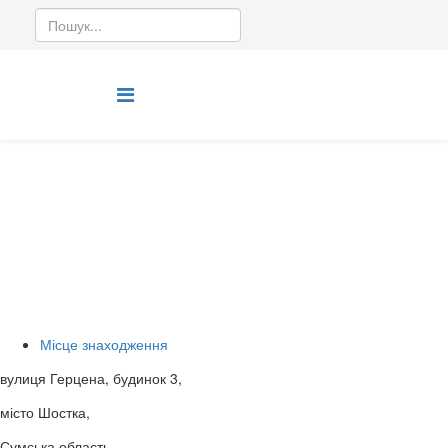
Місце знаходження
наше місце знаходження
Ви тут:
Головна
Місце знаходження
Місце знаходження
вулиця Герцена, будинок 3,
місто Шостка,
Сумська область,